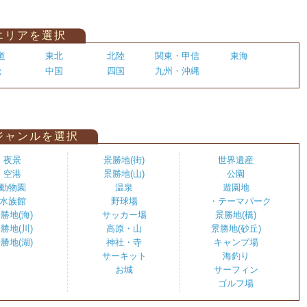
エリアを選択
道
東北
北陸
関東・甲信
東海
畿
中国
四国
九州・沖縄
ジャンルを選択
夜景
景勝地(街)
世界遺産
空港
景勝地(山)
公園
動物園
温泉
遊園地
水族館
野球場
・テーマパーク
勝地(海)
サッカー場
景勝地(橋)
勝地(川)
高原・山
景勝地(砂丘)
勝地(湖)
神社・寺
キャンプ場
サーキット
海釣り
お城
サーフィン
ゴルフ場