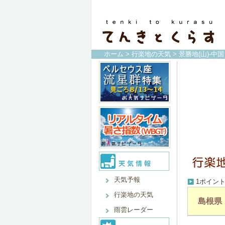
ホーム
>
行楽地の天気
> 景勝地(山)-中国
天気予報
1ポイン
行楽地の天気
島根県
雨雲レーダー