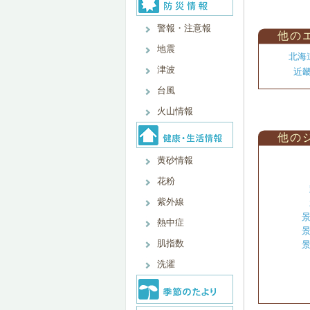
警報・注意報
他の
地震
北海
津波
近
台風
火山情報
他の
黄砂情報
花粉
紫外線
景
熱中症
景
肌指数
景
洗濯