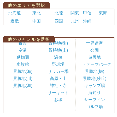
他のエリアを選択
北海道
東北
北陸
関東・甲信
東海
近畿
中国
四国
九州・沖縄
他のジャンルを選択
夜景
景勝地(街)
世界遺産
空港
景勝地(山)
公園
動物園
温泉
遊園地
水族館
野球場
・テーマパーク
景勝地(海)
サッカー場
景勝地(橋)
景勝地(川)
高原・山
景勝地(砂丘)
景勝地(湖)
神社・寺
キャンプ場
サーキット
海釣り
お城
サーフィン
ゴルフ場