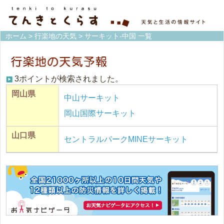
ホーム
>
行楽地の天気
> サーキット-中国 一覧
3ポイントが検索されました。
岡山県
中山サーキット
岡山国際サーキット
山口県
セントラルパークMINEサーキット