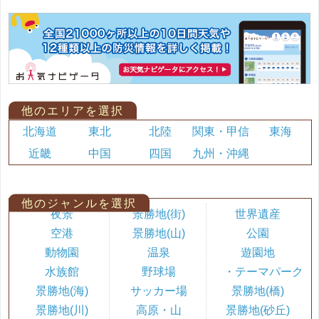
他のエリアを選択
北海道
東北
北陸
関東・甲信
東海
近畿
中国
四国
九州・沖縄
他のジャンルを選択
夜景
景勝地(街)
世界遺産
空港
景勝地(山)
公園
動物園
温泉
遊園地
水族館
野球場
・テーマパーク
景勝地(海)
サッカー場
景勝地(橋)
景勝地(川)
高原・山
景勝地(砂丘)