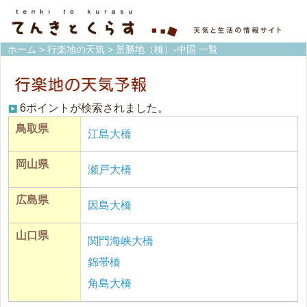
ホーム
>
行楽地の天気
> 景勝地（橋）-中国 一覧
6ポイントが検索されました。
鳥取県
江島大橋
岡山県
瀬戸大橋
広島県
因島大橋
山口県
関門海峡大橋
錦帯橋
角島大橋