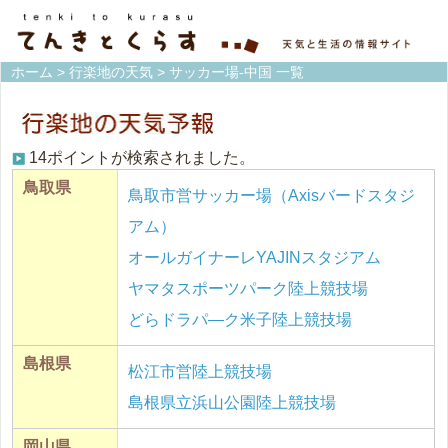
ホーム
>
行楽地の天気
> サッカー場-中国 一覧
14ポイントが検索されました。
鳥取県
鳥取市営サッカー場（Axisバードスタジ
アム）
オールガイナーレYAJINスタジアム
ヤマタスポーツパーク陸上競技場
どらドラパ―ク米子陸上競技場
島根県
松江市営陸上競技場
島根県立浜山公園陸上競技場
岡山県