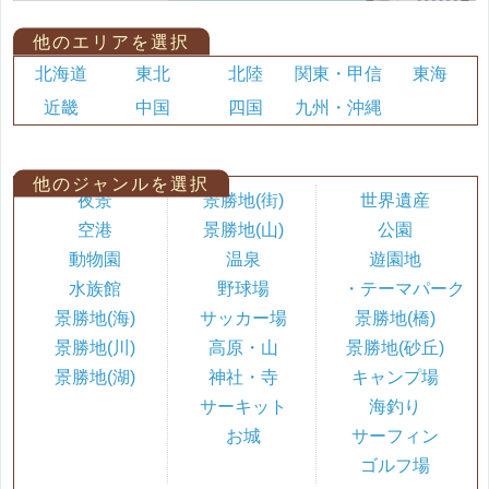
他のエリアを選択
北海道
東北
北陸
関東・甲信
東海
近畿
中国
四国
九州・沖縄
他のジャンルを選択
夜景
景勝地(街)
世界遺産
空港
景勝地(山)
公園
動物園
温泉
遊園地
水族館
野球場
・テーマパーク
景勝地(海)
サッカー場
景勝地(橋)
景勝地(川)
高原・山
景勝地(砂丘)
景勝地(湖)
神社・寺
キャンプ場
サーキット
海釣り
お城
サーフィン
ゴルフ場