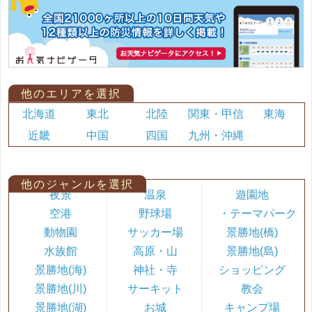
他のエリアを選択
北海道
東北
北陸
関東・甲信
東海
近畿
中国
四国
九州・沖縄
他のジャンルを選択
夜景
温泉
遊園地
空港
野球場
・テーマパーク
動物園
サッカー場
景勝地(橋)
水族館
高原・山
景勝地(島)
景勝地(海)
神社・寺
ショッピング
景勝地(川)
サーキット
教会
景勝地(湖)
お城
キャンプ場