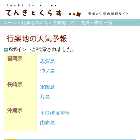
ホーム
>
行楽地の天気
> 景勝地（島）-九州・沖縄 一覧
6ポイントが検索されました。
福岡県
志賀島
沖ノ島
長崎県
軍艦島
片島
沖縄県
玉取崎展望台
由布島