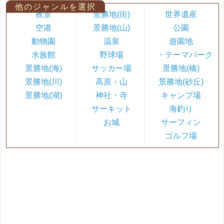
他のジャンルを選択
夜景
景勝地(街)
世界遺産
空港
景勝地(山)
公園
動物園
温泉
遊園地
水族館
野球場
・テーマパーク
景勝地(海)
サッカー場
景勝地(橋)
景勝地(川)
高原・山
景勝地(砂丘)
景勝地(湖)
神社・寺
キャンプ場
サーキット
海釣り
お城
サーフィン
ゴルフ場