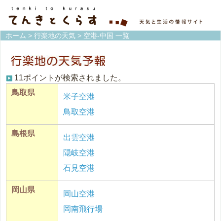
ホーム
>
行楽地の天気
> 空港-中国 一覧
11ポイントが検索されました。
鳥取県
米子空港
鳥取空港
島根県
出雲空港
隠岐空港
石見空港
岡山県
岡山空港
岡南飛行場