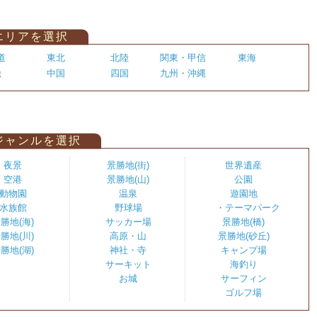
エリアを選択
道
東北
北陸
関東・甲信
東海
畿
中国
四国
九州・沖縄
ジャンルを選択
夜景
景勝地(街)
世界遺産
空港
景勝地(山)
公園
動物園
温泉
遊園地
水族館
野球場
・テーマパーク
勝地(海)
サッカー場
景勝地(橋)
勝地(川)
高原・山
景勝地(砂丘)
勝地(湖)
神社・寺
キャンプ場
サーキット
海釣り
お城
サーフィン
ゴルフ場