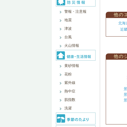
警報・注意報
他の
地震
北海
津波
近
台風
火山情報
他の
黄砂情報
花粉
紫外線
景
熱中症
景
肌指数
景
洗濯