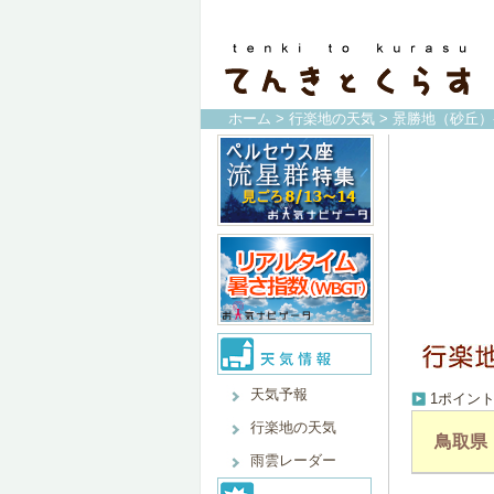
ホーム
>
行楽地の天気
> 景勝地（砂丘）
天気予報
1ポイン
行楽地の天気
鳥取県
雨雲レーダー