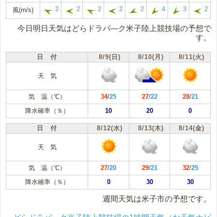
2
2
2
2
2
4
3
2
風(m/s)
今日明日天気はどらドラパ―ク米子陸上競技場の予想で
す。
日 付
8/9(日)
8/10(月)
8/11(火)
天 気
気 温（℃）
34
/
25
27
/
22
28
/
21
降水確率（％）
10
20
0
日 付
8/12(水)
8/13(木)
8/14(金)
天 気
気 温（℃）
27
/
20
29
/
21
32
/
25
降水確率（％）
0
30
30
週間天気は米子市の予想です。