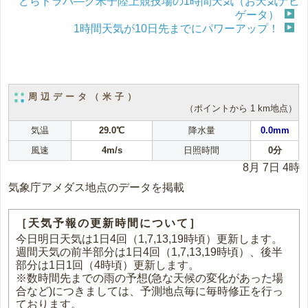
どらドラパ―ク米子陸上競技場の1時間天気（お天気ナビ
ゲータ）
1時間天気が10日先までにパワーアップ！
周辺データ（米子）
（ポイントから 1 km地点）
気温
29.0℃
降水量
0.0mm
風速
4m/s
日照時間
0分
8月 7日 4時
気象庁アメダス地点のデータを掲載
［天気予報の更新時間について］
今日明日天気は1日4回（1,7,13,19時頃）更新します。
週間天気の前半部分は1日4回（1,7,13,19時頃）、後半
部分は1日1回（4時頃）更新します。
※数時間先までの雨の予想(急な天候の変化があった場
合など)につきましては、予測地点毎に毎時修正を行っ
ております。