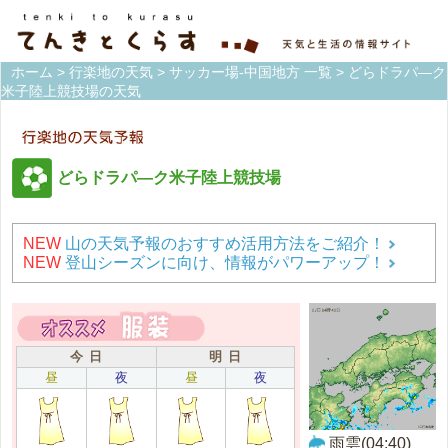
ホーム
>
行楽地の天気
>
サッカー場-中国地方 一覧
> どらドラパ―ク
米子陸上競技場の天気
どらドラパ―ク米子陸上競技場
NEW
山の天気予報のおすすめ活用方法をご紹介！
NEW
登山シーズンに向け、情報がパワーアップ！
今 日
明 日
昼
夜
昼
夜
雨雲(04:40)