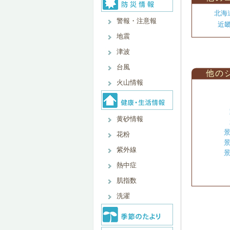
北海
警報・注意報
近
地震
津波
台風
他の
火山情報
黄砂情報
景
花粉
景
紫外線
景
熱中症
肌指数
洗濯