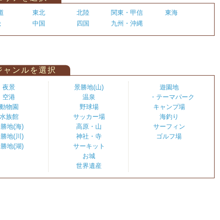
道
東北
北陸
関東・甲信
東海
畿
中国
四国
九州・沖縄
ジャンルを選択
夜景
景勝地(山)
遊園地
空港
温泉
・テーマパーク
動物園
野球場
キャンプ場
水族館
サッカー場
海釣り
勝地(海)
高原・山
サーフィン
勝地(川)
神社・寺
ゴルフ場
勝地(湖)
サーキット
お城
世界遺産