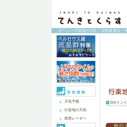
ホーム
>
行楽地の天気
> 古戦場-東北 一
天気予報
0ポイン
行楽地の天気
雨雲レーダー
他の