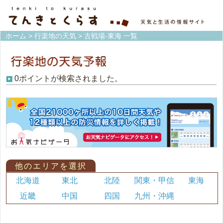
ホーム
>
行楽地の天気
> 古戦場-東海 一覧
0ポイントが検索されました。
他のエリアを選択
北海道
東北
北陸
関東・甲信
東海
近畿
中国
四国
九州・沖縄