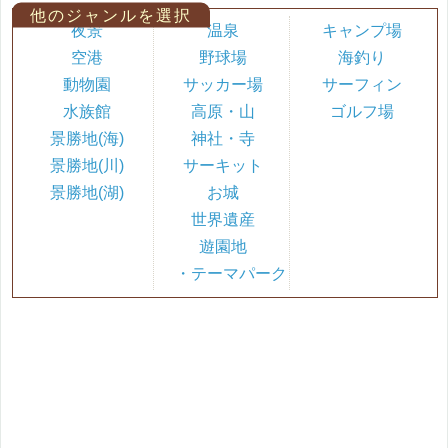
他のジャンルを選択
夜景
温泉
キャンプ場
空港
野球場
海釣り
動物園
サッカー場
サーフィン
水族館
高原・山
ゴルフ場
景勝地(海)
神社・寺
景勝地(川)
サーキット
景勝地(湖)
お城
世界遺産
遊園地
・テーマパーク