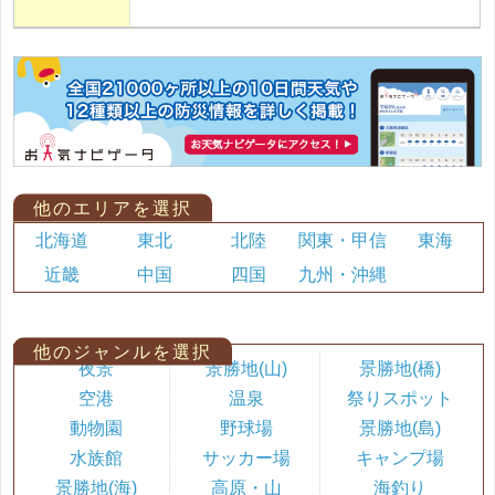
他のエリアを選択
北海道
東北
北陸
関東・甲信
東海
近畿
中国
四国
九州・沖縄
他のジャンルを選択
夜景
景勝地(山)
景勝地(橋)
空港
温泉
祭りスポット
動物園
野球場
景勝地(島)
水族館
サッカー場
キャンプ場
景勝地(海)
高原・山
海釣り