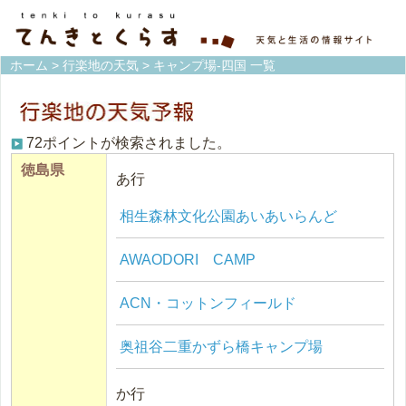
ホーム
>
行楽地の天気
> キャンプ場-四国 一覧
72ポイントが検索されました。
徳島県
あ行
相生森林文化公園あいあいらんど
AWAODORI CAMP
ACN・コットンフィールド
奥祖谷二重かずら橋キャンプ場
か行