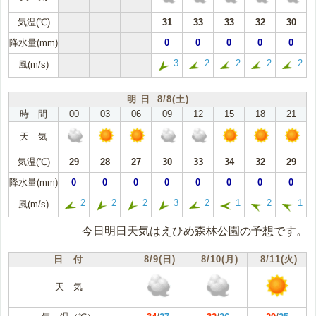
気温(℃)
31
33
33
32
30
降水量(mm)
0
0
0
0
0
3
2
2
2
2
風(m/s)
明 日 8/8(土)
時 間
00
03
06
09
12
15
18
21
天 気
気温(℃)
29
28
27
30
33
34
32
29
降水量(mm)
0
0
0
0
0
0
0
0
2
2
2
3
2
1
2
1
風(m/s)
今日明日天気はえひめ森林公園の予想です。
日 付
8/9(日)
8/10(月)
8/11(火)
天 気