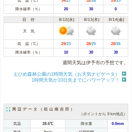
気 温（℃）
34
/
27
32
/
26
29
/
25
降水確率（％）
20
30
0
日 付
8/12(水)
8/13(木)
8/14(金)
天 気
気 温（℃）
29
/
23
28
/
25
28
/
26
降水確率（％）
10
30
30
週間天気は伊予市の予想です。
えひめ森林公園の1時間天気（お天気ナビゲータ）
1時間天気が10日先までにパワーアップ！
周辺データ（松山南吉田）
（ポイントから 9 km地点）
気温
28.6℃
降水量
0.0mm