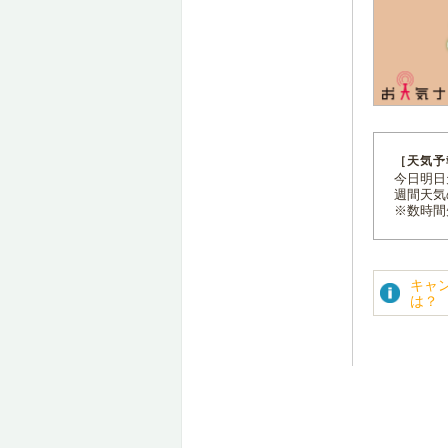
［天気予
今日明日天
週間天気
※数時間
キャ
は？