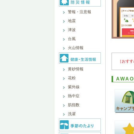
警報・注意報
地震
津波
台風
火山情報
［おすす
黄砂情報
花粉
AWA
紫外線
熱中症
肌指数
洗濯