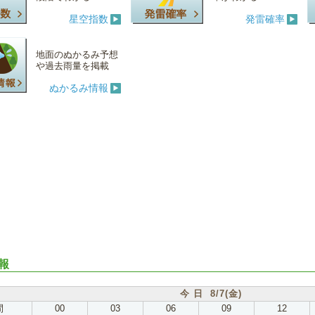
星空指数
発雷確率
地面のぬかるみ予想
や過去雨量を掲載
ぬかるみ情報
報
今 日 8/7(金)
間
00
03
06
09
12