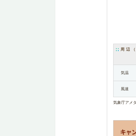
周辺
気温
風速
気象庁アメ