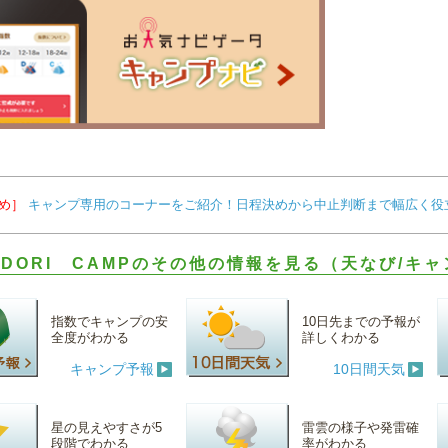
め］
キャンプ専用のコーナーをご紹介！日程決めから中止判断まで幅広く役
ODORI CAMPのその他の情報を見る（天なび/キ
指数でキャンプの安
10日先までの予報が
全度がわかる
詳しくわかる
キャンプ予報
10日間天気
星の見えやすさが5
雷雲の様子や発雷確
段階でわかる
率がわかる