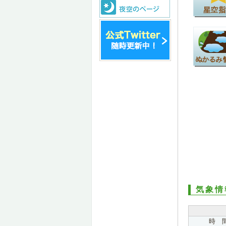
気象情
時 