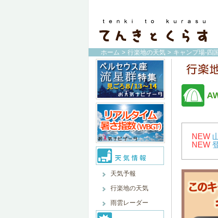
ホーム
>
行楽地の天気
>
キャンプ場-四国
A
NEW
NEW
天気予報
行楽地の天気
雨雲レーダー