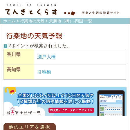
ホーム
>
行楽地の天気
> 景勝地（橋）-四国 一覧
2ポイントが検索されました。
香川県
瀬戸大橋
高知県
引地橋
他のエリアを選択