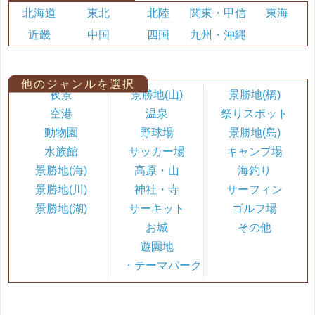
北海道
東北
北陸
関東・甲信
東海
近畿
中国
四国
九州・沖縄
他のジャンルを選択
夜景
景勝地(山)
景勝地(橋)
空港
温泉
祭りスポット
動物園
野球場
景勝地(島)
水族館
サッカー場
キャンプ場
景勝地(海)
高原・山
海釣り
景勝地(川)
神社・寺
サーフィン
景勝地(湖)
サーキット
ゴルフ場
お城
その他
遊園地
・テーマパーク