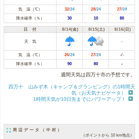
気 温（℃）
32
/
24
28
/
24
27
/
24
降水確率（％）
30
10
80
日 付
8/14(金)
8/15(土)
8/16(日)
天 気
-
気 温（℃）
26
/
24
27
/
24
-
/
-
降水確率（％）
90
80
-
週間天気は四万十市の予想です。
四万十 山みず木（キャンプ＆グランピング）の1時間天
気（お天気ナビゲータ）
1時間天気が10日先までにパワーアップ！
周辺データ（中村）
（ポイントから 10 km地点）