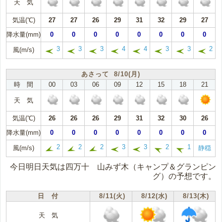
天 気
気温(℃)
27
27
26
29
31
32
29
27
降水量(mm)
0
0
0
0
0
0
0
0
3
3
3
4
4
3
3
2
風(m/s)
あさって 8/10(月)
時 間
00
03
06
09
12
15
18
21
天 気
気温(℃)
26
26
26
29
31
32
30
26
降水量(mm)
0
0
0
0
0
0
0
0
2
2
2
3
3
2
1
風(m/s)
静穏
今日明日天気は四万十 山みず木（キャンプ＆グランピン
グ）の予想です。
日 付
8/11(火)
8/12(水)
8/13(木)
天 気