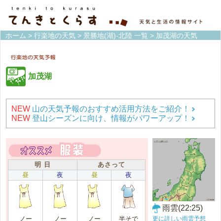
ホーム
>
行楽地の天気
>
景勝地(湖)-北陸 一覧
> 加茂湖の天気
加茂湖
NEW
山の天気予報のおすすめ活用方法をご紹介！
NEW
登山シーズンに向け、情報がパワーアップ！
明 日
あさって
昼
夜
昼
夜
雨雲(22:25)
更に詳しい雨雲予想
ノー
ノー
ノー
半そで