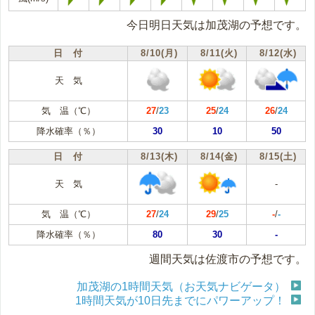
今日明日天気は加茂湖の予想です。
日 付
8/10(月)
8/11(火)
8/12(水)
天 気
気 温（℃）
27
/
23
25
/
24
26
/
24
降水確率（％）
30
10
50
日 付
8/13(木)
8/14(金)
8/15(土)
天 気
-
気 温（℃）
27
/
24
29
/
25
-
/
-
降水確率（％）
80
30
-
週間天気は佐渡市の予想です。
加茂湖の1時間天気（お天気ナビゲータ）
1時間天気が10日先までにパワーアップ！