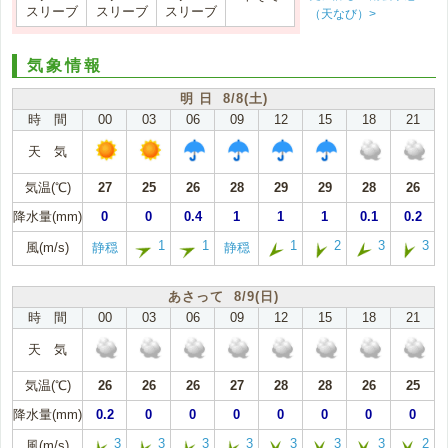
スリーブ
スリーブ
スリーブ
（天なび）>
気象情報
明 日 8/8(土)
時 間
00
03
06
09
12
15
18
21
天 気
気温(℃)
27
25
26
28
29
29
28
26
降水量(mm)
0
0
0.4
1
1
1
0.1
0.2
1
1
1
2
3
3
風(m/s)
静穏
静穏
あさって 8/9(日)
時 間
00
03
06
09
12
15
18
21
天 気
気温(℃)
26
26
26
27
28
28
26
25
降水量(mm)
0.2
0
0
0
0
0
0
0
3
3
3
3
3
3
3
2
風(m/s)