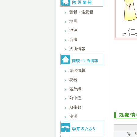
警報・注意報
地震
ノー
津波
スリー
台風
火山情報
黄砂情報
花粉
紫外線
熱中症
肌指数
気象情
洗濯
時 