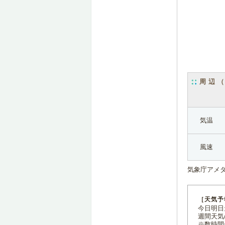
周辺
気温
風速
気象庁アメ
［天気予
今日明日天
週間天気
※数時間