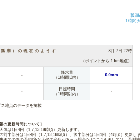
瓢湖
1時間
（瓢湖）の現在のようす
8月 7日 22時
（ポイントから 1 km地点）
降水量
-
0.0mm
（1時間以内）
日照時間
-
-
（1時間以内）
ダス地点のデータを掲載
報の更新時間について］
気は1日4回（1,7,13,19時頃）更新します。
の前半部分は1日4回（1,7,13,19時頃）、後半部分は1日1回（4時頃）更新し
先までの雨の予想(急な天候の変化があった場合など)につきましては、予測