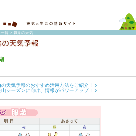
 一覧
> 瓢湖の天気
湖
山の天気予報のおすすめ活用方法をご紹介！
登山シーズンに向け、情報がパワーアップ！
明 日
あさって
夜
昼
夜