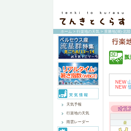
ホーム
>
行楽地の天気
>
景勝地(湖)-北陸
瓢
NEW
NEW
天気予報
行楽地の天気
雨雲レーダー
昼