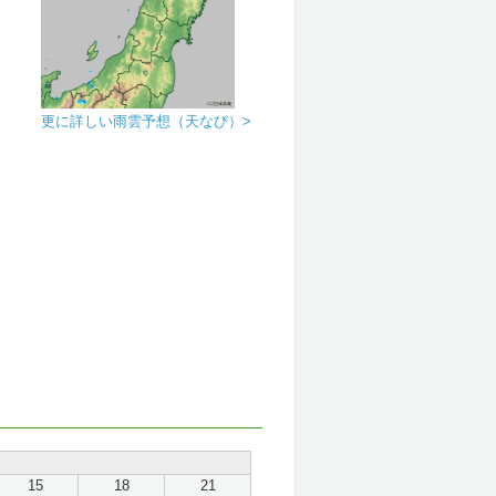
更に詳しい雨雲予想（天なび）>
15
18
21