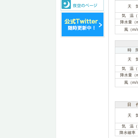
天 
気 温（
降水量（
風（m/
時 
天 
気 温（
降水量（
風（m/
日 
天 
気 温（
降水確率