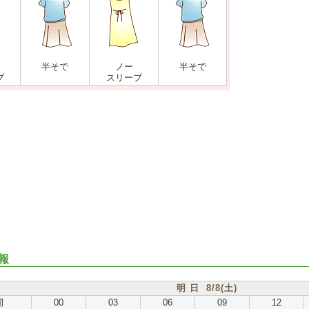
半そで
ノー
半そで
ブ
スリーブ
報
明 日 8/8(土)
間
00
03
06
09
12