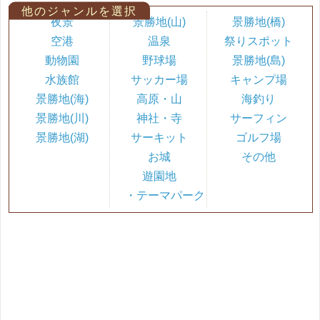
他のジャンルを選択
夜景
景勝地(山)
景勝地(橋)
空港
温泉
祭りスポット
動物園
野球場
景勝地(島)
水族館
サッカー場
キャンプ場
景勝地(海)
高原・山
海釣り
景勝地(川)
神社・寺
サーフィン
景勝地(湖)
サーキット
ゴルフ場
お城
その他
遊園地
・テーマパーク