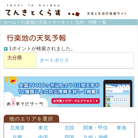
ホーム
>
行楽地の天気
> サーキット-九州・沖縄 一覧
1ポイントが検索されました。
大分県
オートポリス
他のエリアを選択
北海道
東北
北陸
関東・甲信
東海
近畿
中国
四国
九州・沖縄