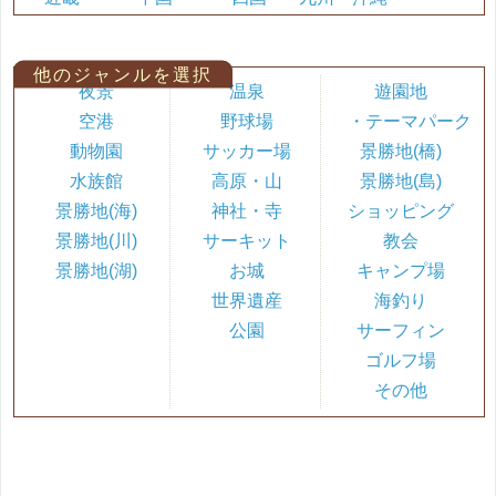
他のジャンルを選択
夜景
温泉
遊園地
空港
野球場
・テーマパーク
動物園
サッカー場
景勝地(橋)
水族館
高原・山
景勝地(島)
景勝地(海)
神社・寺
ショッピング
景勝地(川)
サーキット
教会
景勝地(湖)
お城
キャンプ場
世界遺産
海釣り
公園
サーフィン
ゴルフ場
その他