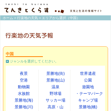
ホーム
>
行楽地の天気
> エリアから選択（中国）
中国
ジャンルを選択してください。
夜景
景勝地(街)
世界遺産
空港
景勝地(山)
公園
動物園
温泉
遊園地
水族館
野球場
・テーマパーク
景勝地(海)
サッカー場
キャンプ場
景勝地(川)
高原・山
景勝地(橋)