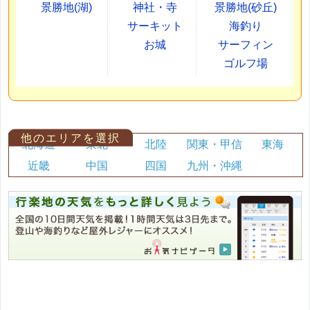
景勝地(湖)
神社・寺
景勝地(砂丘)
サーキット
海釣り
お城
サーフィン
ゴルフ場
他のエリアを選択
北海道
東北
北陸
関東・甲信
東海
近畿
中国
四国
九州・沖縄