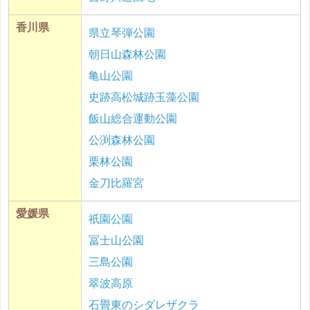
香川県
県立琴弾公園
朝日山森林公園
亀山公園
史跡高松城跡玉藻公園
飯山総合運動公園
公渕森林公園
栗林公園
金刀比羅宮
愛媛県
祇園公園
冨士山公園
三島公園
翠波高原
石畳東のシダレザクラ