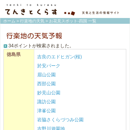
ホーム
>
行楽地の天気
> お花見スポット-四国 一覧
34ポイントが検索されました。
徳島県
吉良のエドヒガン(桜)
於安パーク
眉山公園
西部公園
妙見山公園
諏訪公園
津峯公園
岩脇さくらづつみ公園
吉野川遊園地