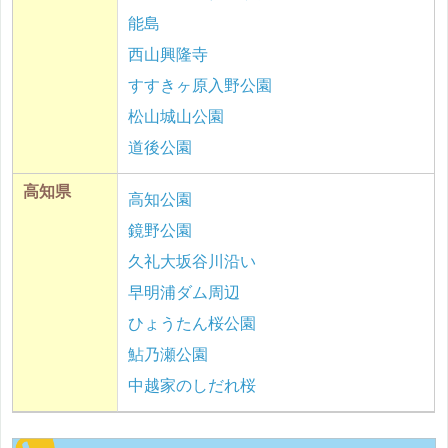
能島
西山興隆寺
すすきヶ原入野公園
松山城山公園
道後公園
高知県
高知公園
鏡野公園
久礼大坂谷川沿い
早明浦ダム周辺
ひょうたん桜公園
鮎乃瀬公園
中越家のしだれ桜