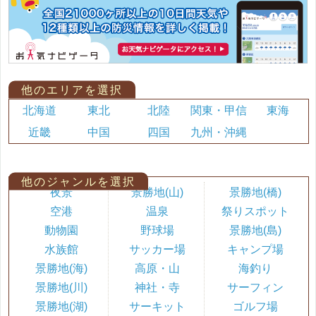
他のエリアを選択
北海道
東北
北陸
関東・甲信
東海
近畿
中国
四国
九州・沖縄
他のジャンルを選択
夜景
景勝地(山)
景勝地(橋)
空港
温泉
祭りスポット
動物園
野球場
景勝地(島)
水族館
サッカー場
キャンプ場
景勝地(海)
高原・山
海釣り
景勝地(川)
神社・寺
サーフィン
景勝地(湖)
サーキット
ゴルフ場