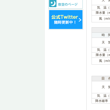
天 
気 温（
降水量（
風（m/
時 
天 
気 温（
降水量（
風（m/
日 
天 
気 温（
降水確率