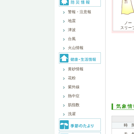
警報・注意報
地震
ノー
スリー
津波
台風
火山情報
黄砂情報
花粉
紫外線
熱中症
肌指数
気象情
洗濯
時 