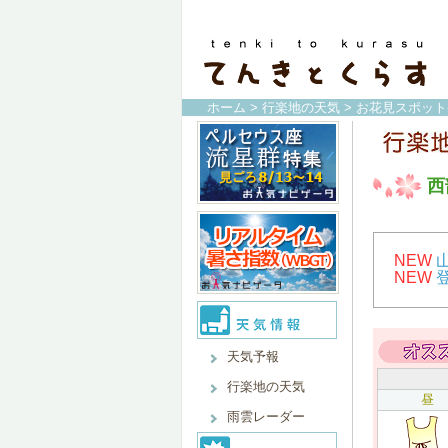
ホーム
>
行楽地の天気
>
お花見スポット
西
NEW
NEW
天気予報
行楽地の天気
昼
雨雲レーダー