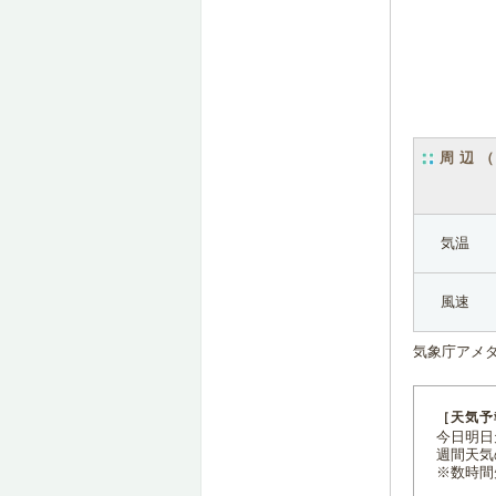
周辺
気温
風速
気象庁アメ
［天気予
今日明日天
週間天気
※数時間