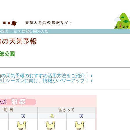
-四国 一覧
> 西部公園の天気
部公園
山の天気予報のおすすめ活用方法をご紹介！
登山シーズンに向け、情報がパワーアップ！
明 日
あさって
夜
昼
夜