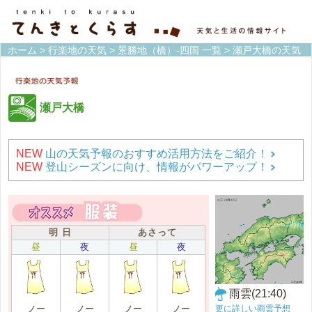
ホーム
>
行楽地の天気
>
景勝地（橋）-四国 一覧
> 瀬戸大橋の天気
瀬戸大橋
NEW
山の天気予報のおすすめ活用方法をご紹介！
NEW
登山シーズンに向け、情報がパワーアップ！
明 日
あさって
昼
夜
昼
夜
雨雲(21:40)
更に詳しい雨雲予想
ノー
ノー
ノー
ノー