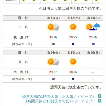
今日明日天気は瀬戸大橋の予想です。
日 付
8/11(火)
8/12(水)
8/13(木)
天 気
気 温（℃）
35
/
26
28
/
25
29
/
26
降水確率（％）
10
0
30
日 付
8/14(金)
8/15(土)
8/16(日)
天 気
-
気 温（℃）
29
/
27
30
/
26
-
/
-
降水確率（％）
10
0
-
週間天気は坂出市の予想です。
瀬戸大橋の1時間天気（お天気ナビゲータ）
1時間天気が10日先までにパワーアップ！