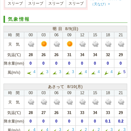
スリーブ
スリーブ
スリーブ
スリーブ
（天なび）>
気象情報
明 日 8/9(日)
時 間
00
03
06
09
12
15
18
21
天 気
気温(℃)
28
26
26
31
34
34
32
29
降水量(mm)
0
0
0
0
0
0
0
0
4
3
3
3
4
4
4
5
風(m/s)
あさって 8/10(月)
時 間
00
03
06
09
12
15
18
21
天 気
気温(℃)
28
27
26
31
33
34
33
29
降水量(mm)
0
0
0
0
0
0
0.1
0.2
4
4
3
3
2
2
3
3
風(m/s)