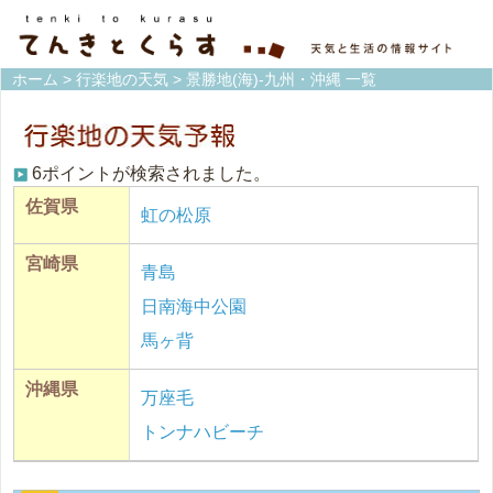
ホーム
>
行楽地の天気
> 景勝地(海)-九州・沖縄 一覧
6ポイントが検索されました。
佐賀県
虹の松原
宮崎県
青島
日南海中公園
馬ヶ背
沖縄県
万座毛
トンナハビーチ