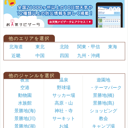
他のエリアを選択
北海道
東北
北陸
関東・甲信
東海
近畿
中国
四国
九州・沖縄
他のジャンルを選択
夜景
温泉
遊園地
空港
野球場
・テーマパーク
動物園
サッカー場
景勝地(橋)
水族館
高原・山
景勝地(島)
景勝地(海)
神社・寺
ショッピング
景勝地(川)
サーキット
教会
景勝地(湖)
お城
キャンプ場