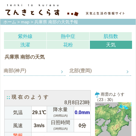
ホーム
>
map
> 兵庫県 南部の天気予報
紫外線
熱中症
肌指数
洗濯
花粉
天気
兵庫県 南部の天気
南部(神戸)
北部(豊岡)
雨雲のようす
現在のようす
（23：30）
8月8日23時
降水量
気温
29.1℃
0.0mm
(1時間以内)
日照時間
風速
3m/s
0分
(1時間以内)
警報