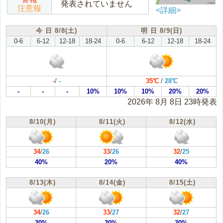
発表されていません
注意報
<詳細>
今 日 8/8(土)
明 日 8/9(日)
0-6
6-12
12-18
18-24
0-6
6-12
12-18
18-24
-
/
-
35℃
/
28℃
-
-
-
10%
10%
10%
20%
20%
2026年 8月 8日 23時発表
8/10(月)
8/11(火)
8/12(水)
34
/
26
33
/
26
32
/
25
40%
20%
40%
8/13(木)
8/14(金)
8/15(土)
34
/
26
33
/
27
32
/
27
30%
30%
30%