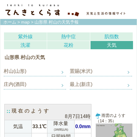
ホーム
>
map
> 山形県 村山の天気予報
紫外線
熱中症
肌指数
洗濯
花粉
天気
山形県 村山の天気
村山(山形)
置賜(米沢)
庄内(酒田)
最上(新庄)
現在のようす
雨雲のようす
8月7日14時
（14：35）
降水量
気温
33.1℃
0.0mm
(1時間以内)
日照時間