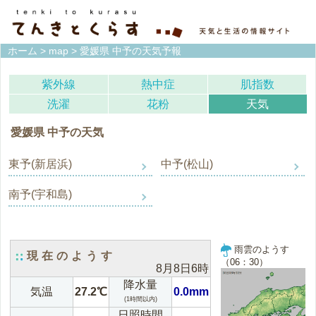
ホーム
>
map
> 愛媛県 中予の天気予報
紫外線
熱中症
肌指数
洗濯
花粉
天気
愛媛県 中予の天気
東予(新居浜)
中予(松山)
南予(宇和島)
雨雲のようす
現在のようす
（06：30）
8月8日6時
降水量
気温
27.2℃
0.0mm
(1時間以内)
日照時間