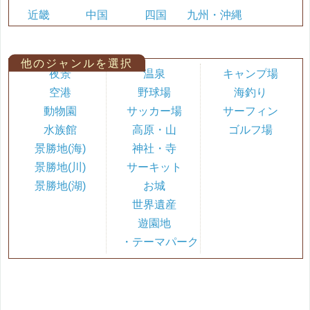
近畿
中国
四国
九州・沖縄
他のジャンルを選択
夜景
温泉
キャンプ場
空港
野球場
海釣り
動物園
サッカー場
サーフィン
水族館
高原・山
ゴルフ場
景勝地(海)
神社・寺
景勝地(川)
サーキット
景勝地(湖)
お城
世界遺産
遊園地
・テーマパーク