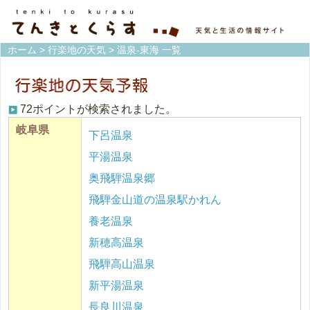
ホーム
>
行楽地の天気
> 温泉-東海 一覧
72ポイントが検索されました。
岐阜県
下呂温泉
平湯温泉
奥飛騨温泉郷
飛騨金山道の温泉駅かれん
養老温泉
新穂高温泉
飛騨高山温泉
新平湯温泉
長良川温泉