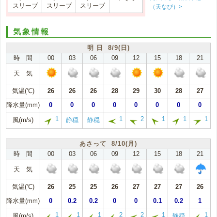
スリーブ
スリーブ
スリーブ
（天なび）>
気象情報
明 日 8/9(日)
時 間
00
03
06
09
12
15
18
21
天 気
気温(℃)
26
26
26
28
29
30
28
27
降水量(mm)
0
0
0
0
0
0
0
0
1
1
2
1
1
1
風(m/s)
静穏
静穏
あさって 8/10(月)
時 間
00
03
06
09
12
15
18
21
天 気
気温(℃)
26
25
25
26
27
27
27
26
降水量(mm)
0
0.2
0.2
0
0
0.1
0.2
1
1
1
1
2
2
1
1
風(m/s)
静穏