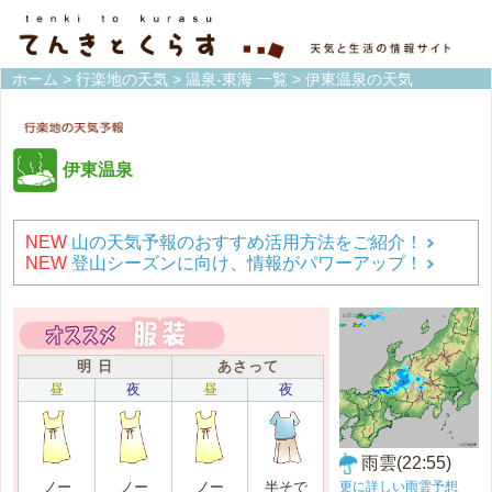
ホーム
>
行楽地の天気
>
温泉-東海 一覧
> 伊東温泉の天気
伊東温泉
NEW
山の天気予報のおすすめ活用方法をご紹介！
NEW
登山シーズンに向け、情報がパワーアップ！
明 日
あさって
昼
夜
昼
夜
雨雲(22:55)
更に詳しい雨雲予想
ノー
ノー
ノー
半そで