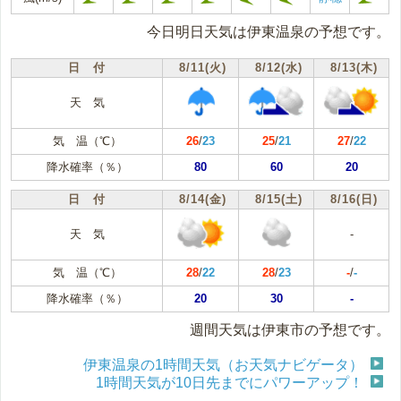
今日明日天気は伊東温泉の予想です。
日 付
8/11(火)
8/12(水)
8/13(木)
天 気
気 温（℃）
26
/
23
25
/
21
27
/
22
降水確率（％）
80
60
20
日 付
8/14(金)
8/15(土)
8/16(日)
天 気
-
気 温（℃）
28
/
22
28
/
23
-
/
-
降水確率（％）
20
30
-
週間天気は伊東市の予想です。
伊東温泉の1時間天気（お天気ナビゲータ）
1時間天気が10日先までにパワーアップ！