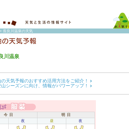
> 長良川温泉の天気
良川温泉
山の天気予報のおすすめ活用方法をご紹介！
登山シーズンに向け、情報がパワーアップ！
今 日
明 日
夜
昼
夜