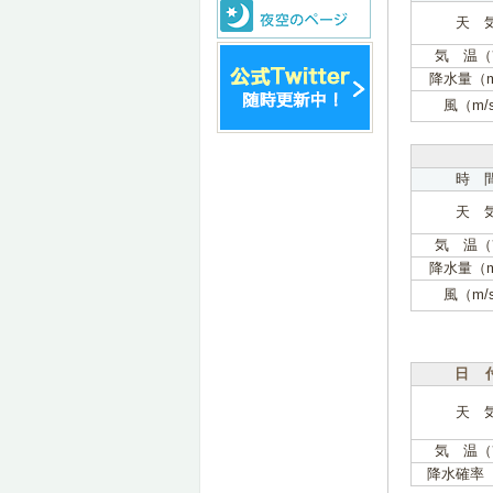
天 
気 温（
降水量（
風（m/
時 
天 
気 温（
降水量（
風（m/
日 
天 
気 温（
降水確率