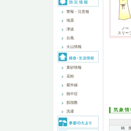
警報・注意報
地震
ノー
津波
スリー
台風
火山情報
黄砂情報
花粉
紫外線
熱中症
肌指数
気象情
洗濯
時 