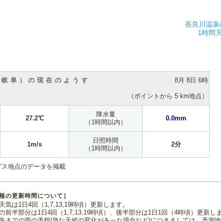
長良川温泉
1時間
（岐阜）の現在のようす
8月 8日 6時
（ポイントから 5 km地点）
降水量
27.2℃
0.0mm
（1時間以内）
日照時間
1m/s
2分
（1時間以内）
ダス地点のデータを掲載
報の更新時間について］
気は1日4回（1,7,13,19時頃）更新します。
の前半部分は1日4回（1,7,13,19時頃）、後半部分は1日1回（4時頃）更新し
先までの雨の予想(急な天候の変化があった場合など)につきましては、予測