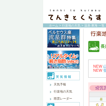
ホーム
>
行楽地の天気
>
温泉-東海 一覧
長
NEW
NEW
天気予報
行楽地の天気
雨雲レーダー
昼