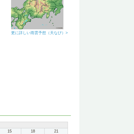
更に詳しい雨雲予想（天なび）>
15
18
21