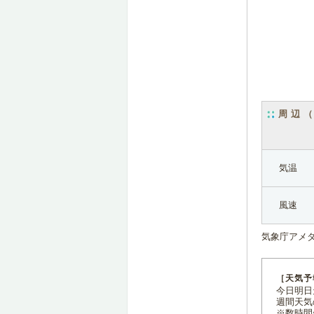
周辺
気温
風速
気象庁アメ
［天気予
今日明日天
週間天気
※数時間