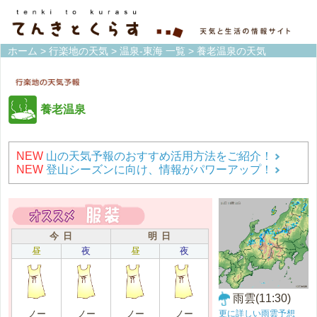
ホーム
>
行楽地の天気
>
温泉-東海 一覧
> 養老温泉の天気
養老温泉
NEW
山の天気予報のおすすめ活用方法をご紹介！
NEW
登山シーズンに向け、情報がパワーアップ！
今 日
明 日
昼
夜
昼
夜
雨雲(11:30)
更に詳しい雨雲予想
ノー
ノー
ノー
ノー