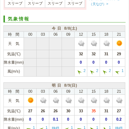
スリーブ
スリーブ
スリーブ
スリーブ
（天なび）>
気象情報
今 日 8/8(土)
時 間
00
03
06
09
12
15
18
21
天 気
気温(℃)
32
32
31
29
降水量(mm)
0
0
0
0
2
2
2
1
風(m/s)
明 日 8/9(日)
時 間
00
03
06
09
12
15
18
21
天 気
気温(℃)
27
26
26
30
33
35
31
27
降水量(mm)
0
0
0.1
0
0
0
0
0.2
1
1
1
1
1
1
風(m/s)
静穏
静穏