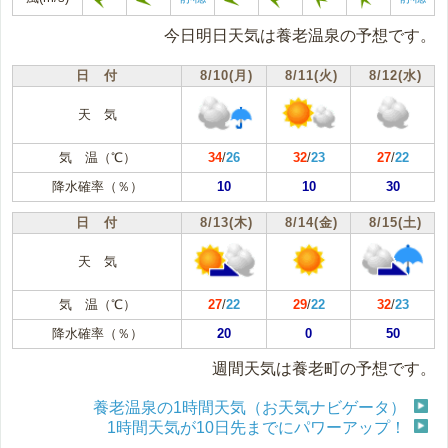
今日明日天気は養老温泉の予想です。
日 付
8/10(月)
8/11(火)
8/12(水)
天 気
気 温（℃）
34
/
26
32
/
23
27
/
22
降水確率（％）
10
10
30
日 付
8/13(木)
8/14(金)
8/15(土)
天 気
気 温（℃）
27
/
22
29
/
22
32
/
23
降水確率（％）
20
0
50
週間天気は養老町の予想です。
養老温泉の1時間天気（お天気ナビゲータ）
1時間天気が10日先までにパワーアップ！