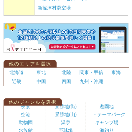
新篠津村滑空場
他のエリアを選択
北海道
東北
北陸
関東・甲信
東海
近畿
中国
四国
九州・沖縄
他のジャンルを選択
夜景
景勝地(街)
遊園地
空港
景勝地(山)
・テーマパーク
動物園
温泉
キャンプ場
水族館
野球場
海釣り