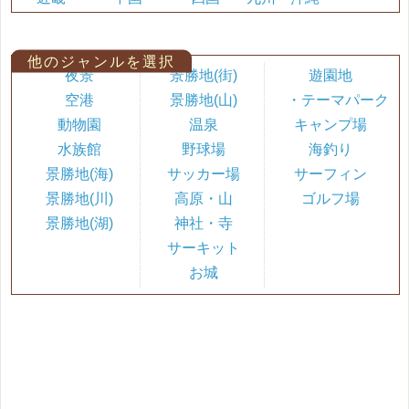
他のジャンルを選択
夜景
景勝地(街)
遊園地
空港
景勝地(山)
・テーマパーク
動物園
温泉
キャンプ場
水族館
野球場
海釣り
景勝地(海)
サッカー場
サーフィン
景勝地(川)
高原・山
ゴルフ場
景勝地(湖)
神社・寺
サーキット
お城