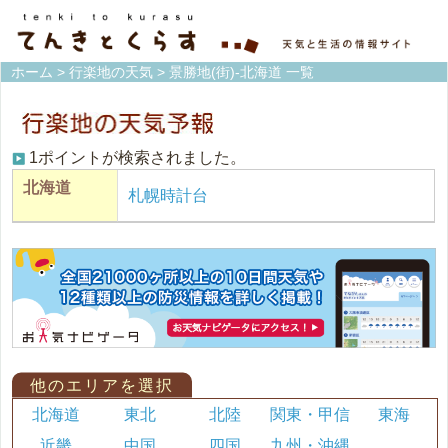
ホーム
>
行楽地の天気
> 景勝地(街)-北海道 一覧
1ポイントが検索されました。
北海道
札幌時計台
他のエリアを選択
北海道
東北
北陸
関東・甲信
東海
近畿
中国
四国
九州・沖縄