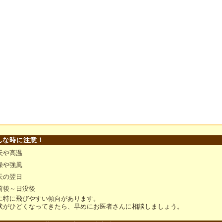
んな時に注意！
天や高温
燥や強風
天の翌日
前後～日没後
に特に飛びやすい傾向があります。
状がひどくなってきたら、早めにお医者さんに相談しましょう。