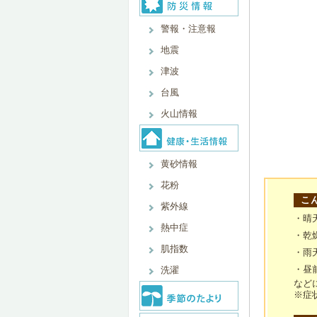
警報・注意報
地震
津波
台風
火山情報
黄砂情報
花粉
こ
紫外線
・晴
熱中症
・乾
肌指数
・雨
・昼
洗濯
など
※症