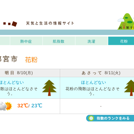
都宮市
明日
8/10(月)
あさって
8/11(火)
ほとんどない
ほとんどない
飛散はほとんどなさそ
花粉の飛散はほとんどなさそ
う。
う。
32℃
23℃
/
-