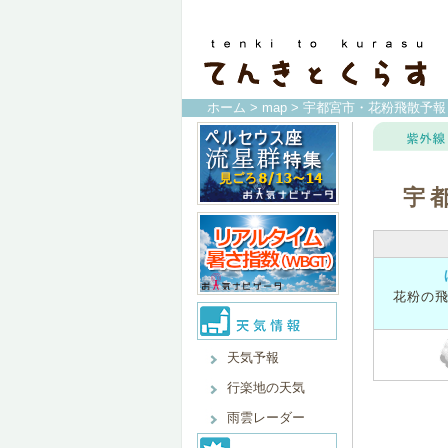
ホーム
>
map
> 宇都宮市・花粉飛散予報
宇
花粉の
天気予報
行楽地の天気
雨雲レーダー