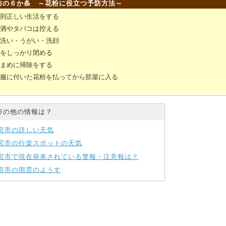
防の６か条 ～花粉に役立つ予防方法～
規則正しい生活をする
お酒やタバコは控える
手洗い・うがい・洗顔
窓をしっかり閉める
こまめに掃除をする
衣服に付いた花粉を払ってから部屋に入る
市の他の情報は？
宮市の詳しい天気
宮市の行楽スポットの天気
宮市で現在発表されている警報・注意報は？
宮市の雨雲のようす