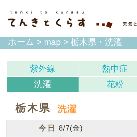
ホーム
>
map
> 栃木県・洗濯
紫外線
熱中症
洗濯
花粉
栃木県
今日
8/7(金)