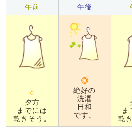
午前
午後
◎
絶好の
○
洗濯
夕方
日和
までには
ま
です。
乾きそう。
乾