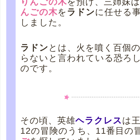
りんごの木
を預け、三姉妹
んごの木
を
ラドン
に任せる
しました。
ラドン
とは、火を噴く百個
らないと言われている恐ろ
のです。
その頃、英雄
ヘラクレス
は
12の冒険のうち、11番目の