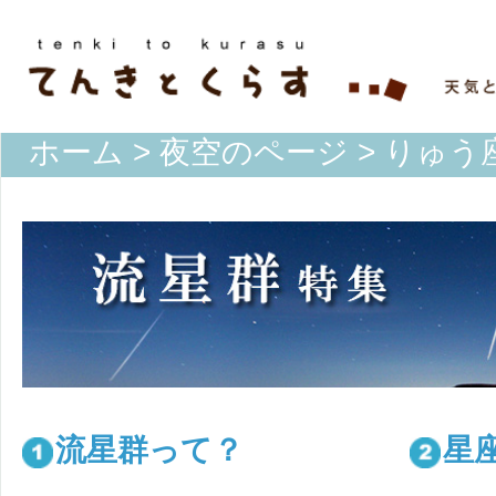
ホーム
>
夜空のページ
> りゅう
流星群って？
星