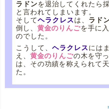
ラドン
を退治してくれたら
と言われてしまいます。
そして
ヘラクレス
は、
ラド
倒し、
黄金のりんご
を手に
のでした。
こうして、
ヘラクレス
には
え、
黄金のりんご
の木を守
は、その功績を称えられて
た。