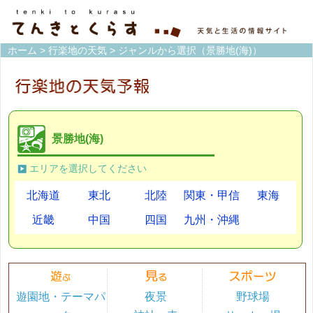
ホーム
>
行楽地の天気
> ジャンルから選択（景勝地(海)）
景勝地(海)
エリアを選択してください
北海道
東北
北陸
関東・甲信
東海
近畿
中国
四国
九州・沖縄
遊園地・テーマパ
夜景
野球場