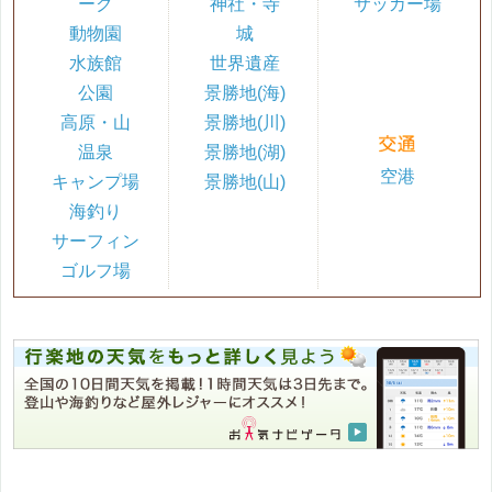
ーク
神社・寺
サッカー場
動物園
城
水族館
世界遺産
公園
景勝地(海)
高原・山
景勝地(川)
温泉
景勝地(湖)
空港
キャンプ場
景勝地(山)
海釣り
サーフィン
ゴルフ場