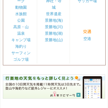
ーク
神社・寺
サッカー場
動物園
城
水族館
世界遺産
公園
景勝地(海)
高原・山
景勝地(川)
温泉
景勝地(湖)
空港
キャンプ場
景勝地(山)
海釣り
サーフィン
ゴルフ場