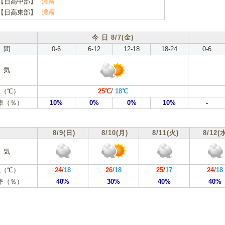
【日高中部】
濃霧
【日高東部】
濃霧
今 日 8/7(金)
 間
0-6
6-12
12-18
18-24
0-6
 気
（℃）
25℃
/
18℃
率（％）
10%
0%
0%
10%
-
8/9(日)
8/10(月)
8/11(火)
8/12(
 気
（℃）
24
/
18
26
/
18
25
/
17
24
/
18
率（％）
40%
30%
40%
40%