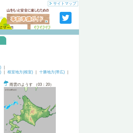
サイトマップ
)
｜
)
｜
根室地方(根室)
｜
十勝地方(帯広)
｜
雨雲のようす （03：20）