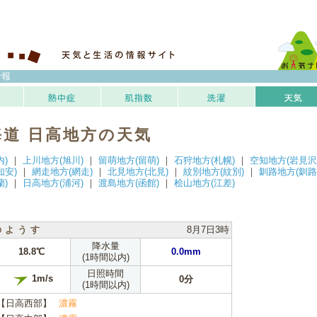
予報
海道 日高地方の天気
内)
｜
上川地方(旭川)
｜
留萌地方(留萌)
｜
石狩地方(札幌)
｜
空知地方(岩見沢
知安)
｜
網走地方(網走)
｜
北見地方(北見)
｜
紋別地方(紋別)
｜
釧路地方(釧路
蘭)
｜
日高地方(浦河)
｜
渡島地方(函館)
｜
桧山地方(江差)
のようす
8月7日3時
降水量
18.8℃
0.0mm
(1時間以内)
日照時間
1m/s
0分
(1時間以内)
【日高西部】
濃霧