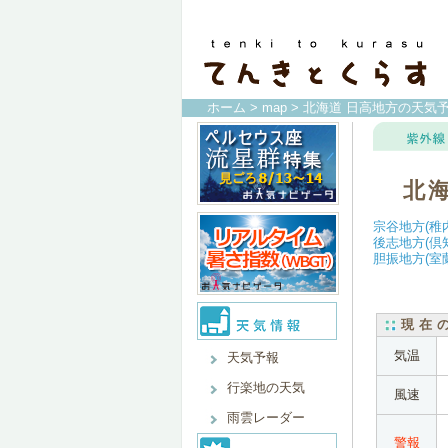
ホーム
>
map
> 北海道 日高地方の天気
北
宗谷地方(稚
後志地方(倶
胆振地方(室
現在
気温
天気予報
行楽地の天気
風速
雨雲レーダー
警報