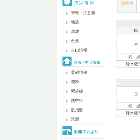
注意報
警報・注意報
地震
時
津波
台風
天
火山情報
気 温
降水確
黄砂情報
花粉
紫外線
天
熱中症
気 温
肌指数
降水確
洗濯