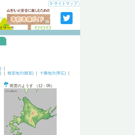
サイトマップ
)
｜
)
｜
根室地方(根室)
｜
十勝地方(帯広)
｜
雨雲のようす （12：05）