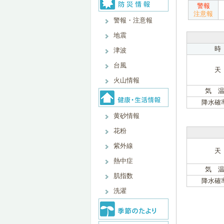
警報
注意報
警報・注意報
地震
時
津波
台風
天
火山情報
気 温
降水確
黄砂情報
花粉
紫外線
天
熱中症
気 温
肌指数
降水確
洗濯