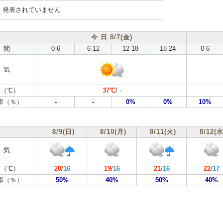
発表されていません
今 日 8/7(金)
 間
0-6
6-12
12-18
18-24
0-6
 気
（℃）
37℃
/
-
率（％）
-
-
0%
0%
10%
8/9(日)
8/10(月)
8/11(火)
8/12(水
 気
（℃）
20
/
16
19
/
16
21
/
16
22
/
17
率（％）
50%
40%
50%
40%