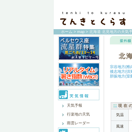
ホーム
>
map
> 北海道 北見地方の天気
北
宗谷地方(稚
後志地方(倶
胆振地方(室
天気予報
現在
行楽地の天気
気温
雨雲レーダー
風速