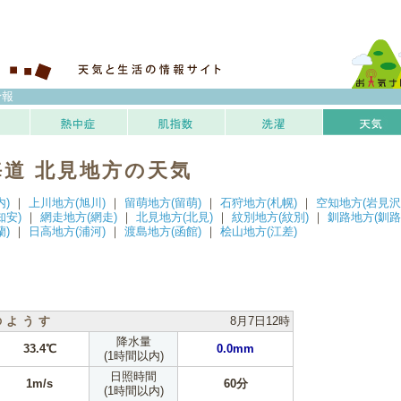
予報
海道 北見地方の天気
内)
｜
上川地方(旭川)
｜
留萌地方(留萌)
｜
石狩地方(札幌)
｜
空知地方(岩見沢
知安)
｜
網走地方(網走)
｜
北見地方(北見)
｜
紋別地方(紋別)
｜
釧路地方(釧路
蘭)
｜
日高地方(浦河)
｜
渡島地方(函館)
｜
桧山地方(江差)
のようす
8月7日12時
降水量
33.4℃
0.0mm
(1時間以内)
日照時間
1m/s
60分
(1時間以内)