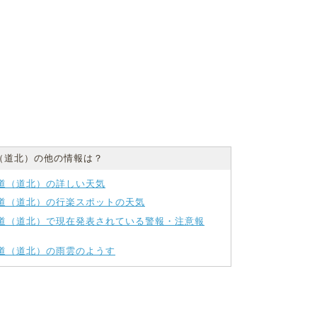
（道北）の他の情報は？
道（道北）の詳しい天気
道（道北）の行楽スポットの天気
道（道北）で現在発表されている警報・注意報
道（道北）の雨雲のようす