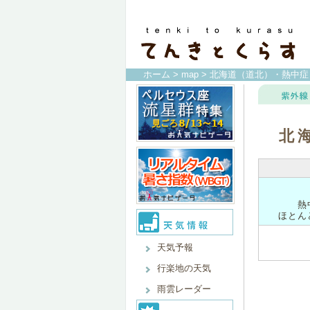
ホーム
>
map
> 北海道（道北）・熱中症
北
熱
ほとん
天気予報
行楽地の天気
雨雲レーダー