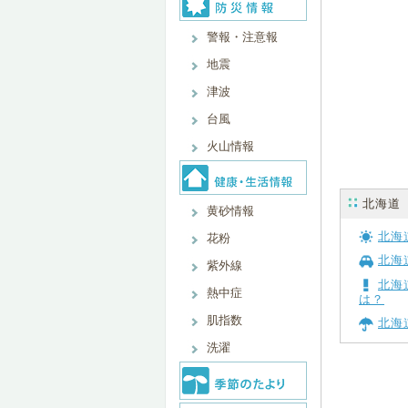
警報・注意報
地震
津波
台風
火山情報
北海道
黄砂情報
北海
花粉
北海
紫外線
北海
熱中症
は？
肌指数
北海
洗濯