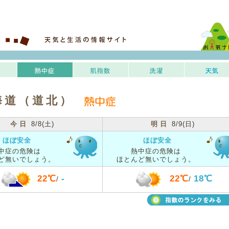
海道（道北）
今日
8/8(土)
明日
8/9(日)
ほぼ安全
ほぼ安全
中症の危険は
熱中症の危険は
ど無いでしょう。
ほとんど無いでしょう。
22℃
-
22℃
18℃
/
/