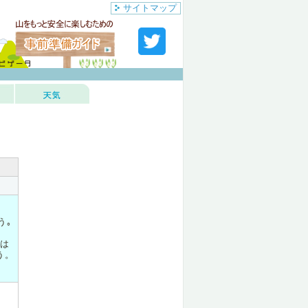
サイトマップ
う｡
は
う。