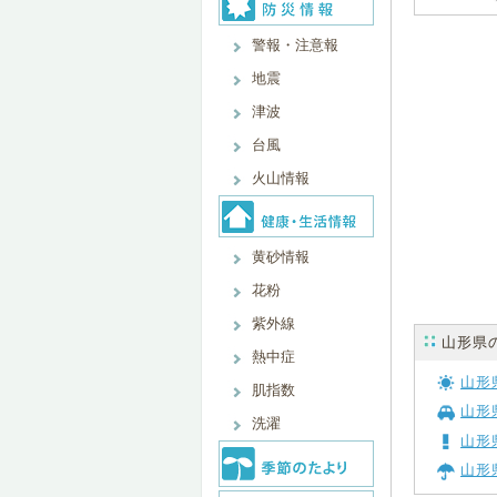
警報・注意報
地震
津波
台風
火山情報
黄砂情報
花粉
紫外線
山形県
熱中症
山形
肌指数
山形
洗濯
山形
山形