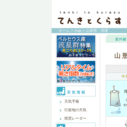
ホーム
>
map
> 山形県・洗濯
山
午
天気予報
行楽地の天気
雨雲レーダー