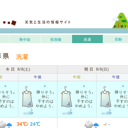
形県
今日
8/8(土)
明日
8/9(日)
前
午後
午前
午後
×
×
×
×
降りそう｡
降りそう｡
降りそう｡
降りそ
外に
外に
外に
外に
干すのは
干すのは
干すのは
干すの
やめよう。
やめよう。
やめよう。
やめよ
34℃
24℃
-
-
/
/