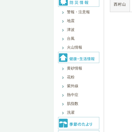
西村山
警報・注意報
地震
津波
台風
火山情報
黄砂情報
花粉
紫外線
熱中症
肌指数
洗濯