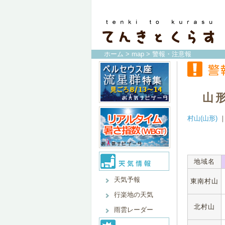
ホーム
>
map
> 警報・注意報
山
村山(山形)
地域名
天気予報
東南村山
行楽地の天気
北村山
雨雲レーダー