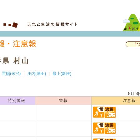
形県 村山
｜
置賜(米沢)
｜
庄内(酒田)
｜
最上(新庄)
8月 8
特別警報
警報
注意報