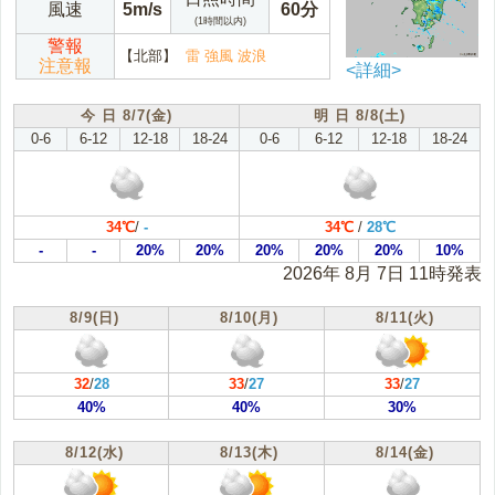
風速
5m/s
60分
(1時間以内)
警報
【北部】
雷 強風 波浪
注意報
<詳細>
今 日 8/7(金)
明 日 8/8(土)
0-6
6-12
12-18
18-24
0-6
6-12
12-18
18-24
34℃
/
-
34℃
/
28℃
-
-
20%
20%
20%
20%
20%
10%
2026年 8月 7日 11時発表
8/9(日)
8/10(月)
8/11(火)
32
/
28
33
/
27
33
/
27
40%
40%
30%
8/12(水)
8/13(木)
8/14(金)