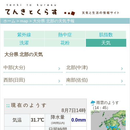
ホーム
>
map
> 大分県 北部の天気予報
紫外線
熱中症
肌指数
洗濯
花粉
天気
大分県 北部の天気
中部(大分)
北部(中津)
西部(日田)
南部(佐伯)
雨雲のようす
現在のようす
（14：45）
8月7日14時
降水量
気温
31.7℃
0.0mm
(1時間以内)
日照時間