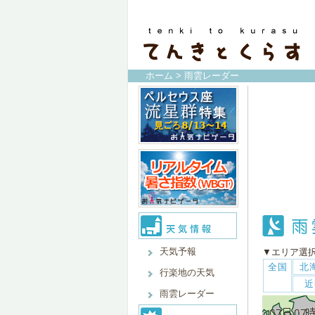
ホーム
> 雨雲レーダー
天気予報
▼エリア選
全国
北
行楽地の天気
近
雨雲レーダー