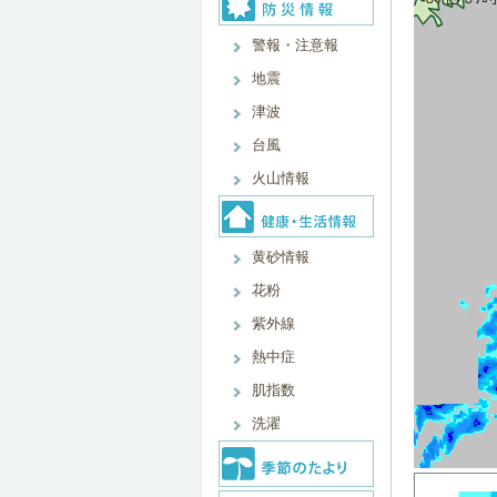
警報・注意報
地震
津波
台風
火山情報
黄砂情報
花粉
紫外線
熱中症
肌指数
洗濯