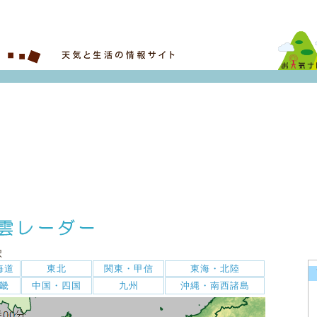
択
海道
東北
関東・甲信
東海・北陸
畿
中国・四国
九州
沖縄・南西諸島