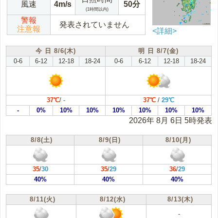
風速
4m/s
50分
(1時間以内)
警報
発表されていません
注意報
<詳細>
今 日 8/6(木)
明 日 8/7(金)
0-6
6-12
12-18
18-24
0-6
6-12
12-18
18-24
37℃
/
-
37℃
/
29℃
-
0%
10%
10%
10%
10%
10%
10%
2026年 8月 6日 5時発表
8/8(土)
8/9(日)
8/10(月)
35
/
30
35
/
29
36
/
29
40%
40%
40%
8/11(火)
8/12(水)
8/13(木)
-