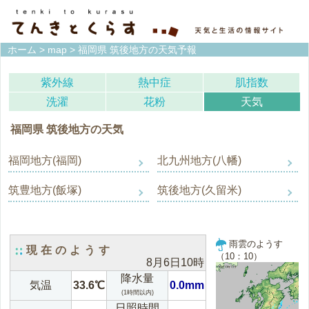
ホーム
>
map
> 福岡県 筑後地方の天気予報
紫外線
熱中症
肌指数
洗濯
花粉
天気
福岡県 筑後地方の天気
福岡地方(福岡)
北九州地方(八幡)
筑豊地方(飯塚)
筑後地方(久留米)
雨雲のようす
現在のようす
（10：10）
8月6日10時
降水量
気温
33.6℃
0.0mm
(1時間以内)
日照時間