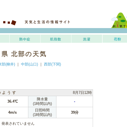
口県 北部の天気
東部(柳井)
｜
中部(山口)
｜
西部(下関)
のようす
8月7日12時
降水量
36.4℃
-
(1時間以内)
日照時間
4m/s
39分
(1時間以内)
発表されていません