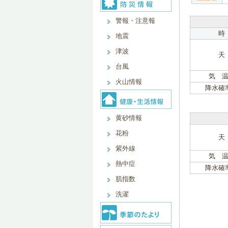
警報・注意報
時
地震
津波
天
台風
気 温
火山情報
降水確
黄砂情報
花粉
天
紫外線
気 温
熱中症
降水確
肌指数
洗濯