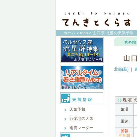
ホーム
>
map
> 山口県 北部の天気予報
山
北部(萩)
｜
現在
天気予報
気温
行楽地の天気
風速
雨雲レーダー
警報
注意報