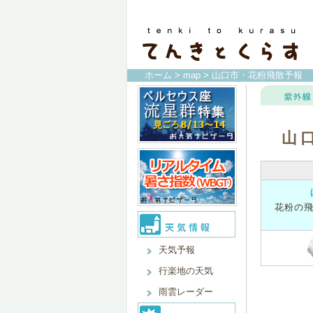
ホーム
>
map
> 山口市・花粉飛散予報
山
花粉の
天気予報
行楽地の天気
雨雲レーダー