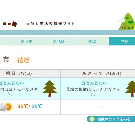
口市
明日
8/9(日)
あさって
8/10(月)
ほとんどない
ほとんどない
飛散はほとんどなさそ
花粉の飛散はほとんどなさそ
う。
う。
35℃
25℃
/
-