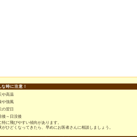
んな時に注意！
天や高温
燥や強風
天の翌日
前後～日没後
に特に飛びやすい傾向があります。
状がひどくなってきたら、早めにお医者さんに相談しましょう。