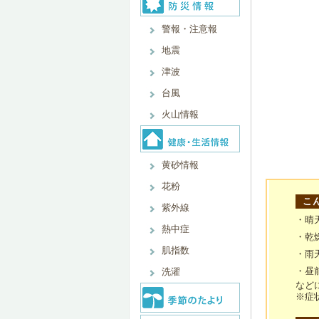
警報・注意報
地震
津波
台風
火山情報
黄砂情報
花粉
こ
紫外線
・晴
熱中症
・乾
肌指数
・雨
・昼
洗濯
など
※症