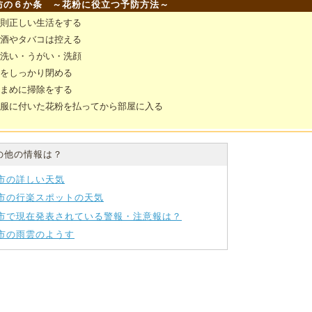
防の６か条 ～花粉に役立つ予防方法～
規則正しい生活をする
お酒やタバコは控える
手洗い・うがい・洗顔
窓をしっかり閉める
こまめに掃除をする
衣服に付いた花粉を払ってから部屋に入る
の他の情報は？
市の詳しい天気
市の行楽スポットの天気
市で現在発表されている警報・注意報は？
市の雨雲のようす