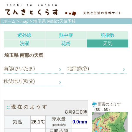
ホーム
>
map
> 埼玉県 南部の天気予報
紫外線
熱中症
肌指数
洗濯
花粉
天気
埼玉県 南部の天気
南部(さいたま)
北部(熊谷)
秩父地方(秩父)
雨雲のようす
現在のようす
（00：50）
8月9日0時
降水量
気温
26.1℃
0.0mm
(1時間以内)
日照時間