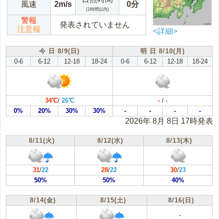
風速
2m/s
0分
(1時間以内)
警報
発表されていません
注意報
<詳細>
今 日 8/9(日)
明 日 8/10(月)
0-6
6-12
12-18
18-24
0-6
6-12
12-18
18-24
34℃
/
26℃
-
/
-
0%
20%
30%
30%
-
-
-
-
2026年 8月 8日 17時発表
8/11(火)
8/12(水)
8/13(木)
31
/
22
28
/
22
30
/
23
50%
50%
40%
8/14(金)
8/15(土)
8/16(日)
-