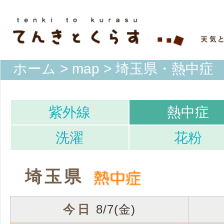
ホーム
>
map
> 埼玉県・熱中症
紫外線
熱中症
洗濯
花粉
埼玉県
今日
8/7(金)